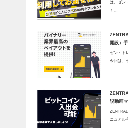
は、ゼン
く…
ZENT
開設）手
ゼン・ト
今回は、
ZENT
説動画マ
ZENTR
ニュアル今