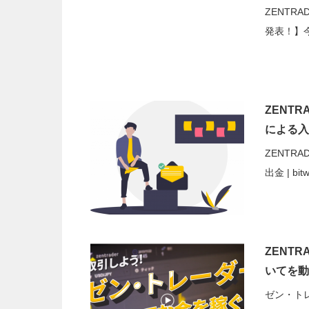
ZENTR
発表！】今
ZENTR
による入出
ZENTRA
出金 | bi
ZENT
いてを動
ゼン・ト