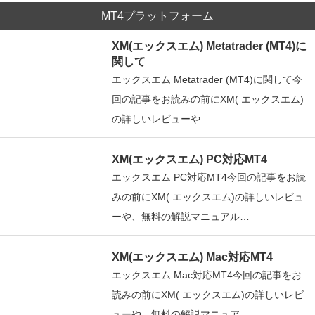
MT4プラットフォーム
XM(エックスエム) Metatrader (MT4)に
関して
エックスエム Metatrader (MT4)に関して今
回の記事をお読みの前にXM( エックスエム)
の詳しいレビューや…
XM(エックスエム) PC対応MT4
エックスエム PC対応MT4今回の記事をお読
みの前にXM( エックスエム)の詳しいレビュ
ーや、無料の解説マニュアル…
XM(エックスエム) Mac対応MT4
エックスエム Mac対応MT4今回の記事をお
読みの前にXM( エックスエム)の詳しいレビ
ューや、無料の解説マニュア…