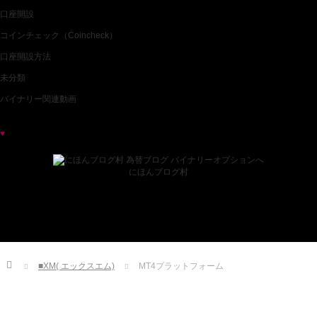
口座開設
コインチェック（Coincheck）
口座開設方法
未分類
バイナリー関連動画
ブログランキング
にほんブログ村
Home
■XM( エックスエム)
MT4プラットフォーム