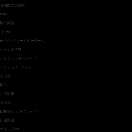
各機能のご案内
FAQ
取引銘柄
その他
■ビジョナリートレーダーズ
ボーナス特典
オリジナルキャンペーン
インフォメーション
入出金
取引
お得情報
その他
Bitflyer(ビットフライヤー)
口座開設
ザイフ(Zaif)