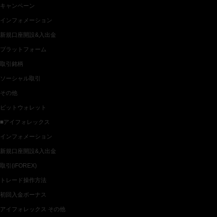
キャンペーン
インフォメーション
新規口座開設&入出金
プラットフォーム
取引銘柄
ソーシャル取引
その他
ビットウォレット
■アイフォレックス
インフォメーション
新規口座開設&入出金
取引(iFOREX)
トレード操作方法
初回入金ボーナス
アイフォレックス その他