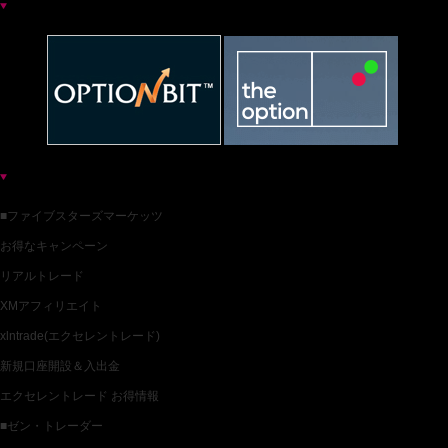
お薦めバイナリー業者一覧
各種バイナリー業者カテゴリ一覧
■ファイブスターズマーケッツ
お得なキャンペーン
リアルトレード
XMアフィリエイト
xlntrade(エクセレントレード)
新規口座開設＆入出金
エクセレントレード お得情報
■ゼン・トレーダー