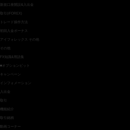
新規口座開設&入出金
取引(iFOREX)
トレード操作方法
初回入金ボーナス
アイフォレックス その他
その他
FX知識&用語集
■オプションビット
キャンペーン
インフォメーション
入出金
取引
機能紹介
取引銘柄
動画コーナー