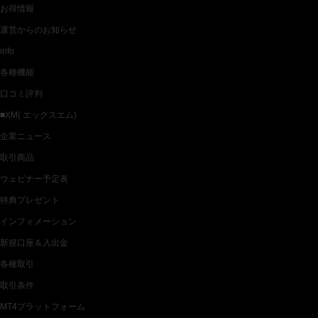
お得情報
運営からのお知らせ
info
各種機能
口コミ評判
■XM( エックスエム)
企業ニュース
取引商品
ウェビナー予定表
特典プレゼント
インフォメーション
新規口座＆入出金
各種取引
取引条件
MT4プラットフォーム