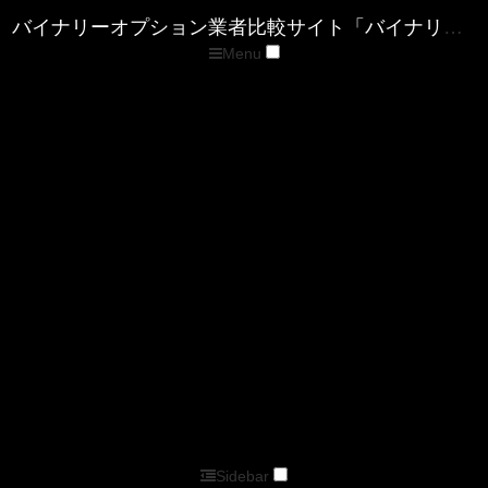
Menu
トップページ
優良バイナリー業者ランキング
ザ・オプション(The option)
ゼン・トレーダー(ZENTRADER)
ファイブスターズマーケッツ
優良FX業者ランキング
■XM( エックスエム)
■マイFXマーケット
■トレードビュー
■タイタンFX
■アキシオリー
■トレーダーズトラスト
■アイフォレックス
ザ・オプション情報
バイナリーキングダムサイトマップページ
バイナリーオプション業者比較サイト「バイナリーキングダム」
Sidebar