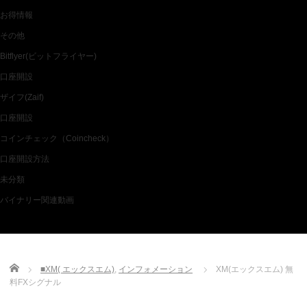
お得情報
その他
Bitflyer(ビットフライヤー)
口座開設
ザイフ(Zaif)
口座開設
コインチェック（Coincheck）
口座開設方法
未分類
バイナリー関連動画
Home
■XM( エックスエム)
,
インフォメーション
XM(エックスエム) 無
料FXシグナル