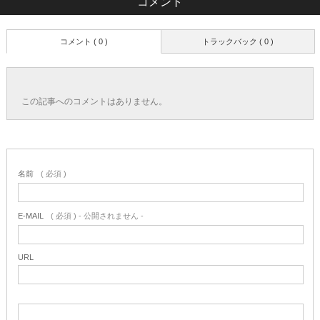
コメント
コメント ( 0 )
トラックバック ( 0 )
この記事へのコメントはありません。
名前
( 必須 )
E-MAIL
( 必須 ) - 公開されません -
URL