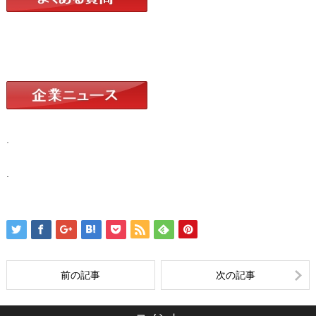
.
.
前の記事
次の記事