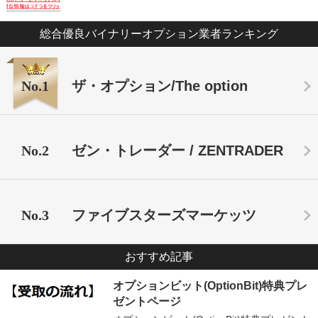
総合優良バイナリーオプション業者ランキング
No.1
ザ・オプション/The option
No.2
ゼン・トレーダー / ZENTRADER
No.3
ファイブスターズマーケッツ
おすすめ記事
オプションビット(OptionBit)特典プレ
ゼントページ