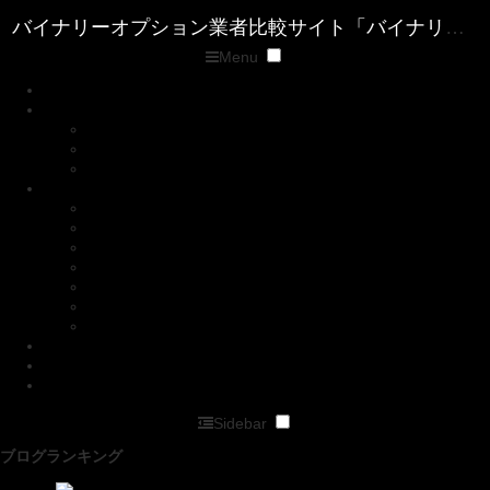
Menu
トップページ
優良バイナリー業者ランキング
ザ・オプション(The option)
ゼン・トレーダー(ZENTRADER)
ファイブスターズマーケッツ
優良FX業者ランキング
■XM( エックスエム)
■マイFXマーケット
■トレードビュー
■タイタンFX
■アキシオリー
■トレーダーズトラスト
■アイフォレックス
ザ・オプション情報
バイナリーキングダムサイトマップページ
バイナリーオプション業者比較サイト「バイナリーキングダム」
Sidebar
ブログランキング