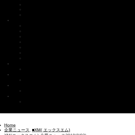
FAQ
取引銘柄
その他
■ビジョナリートレーダーズ
ボーナス特典
オリジナルキャンペーン
インフォメーション
入出金
取引
お得情報
その他
Bitflyer(ビットフライヤー)
口座開設
ザイフ(Zaif)
口座開設
コインチェック（Coincheck）
口座開設方法
未分類
バイナリー関連動画
Home
企業ニュース
,
■XM( エックスエム)