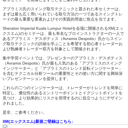
アブラミス氏のスイング取引テクニックと題された本セミナーは、
まずは最も広く用いられている取引方法の一つであるスイングトレ
ードの最も重要な要素およびその実践的用途に焦点を当てます。
Sheraton Imperial Kuala Lumpur Hotelを会場に開催されるXM(エッ
クスエム)のセミナーは、最も有名なプロインストラクターの一人で
あるアブラミス・デスポティス（Avramis Despotis）氏からスイン
グ取引テクニックの詳細を学ぶことを希望する初心者トレーダーお
よび熟練者トレーダー双方を対象として開催されます。
集中学習イベントでは、プレゼンターのアブラミス・デスポティス
（Avramis Despotis）氏が最も人気のある「アブラミスのスイング
インジケーター」と「アブラミスのトレンド反転インジケーター」
を含むテクニカル分析ツールの重要性とその使い方に関する興味深
いプレゼンテーションを提供します。
これらの二つのインジケーターは、トレーダーがトレンドを簡単に
特定し、優位性のあるエントリーポイントとイグジットポイントを
見つけ、より効果的にリスクを管理するのに役立つようにデザイン
されました。
是非、ご参考ください。
XM(エックスエム)新規ご登録はこちら↓