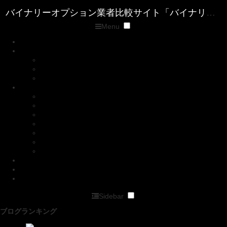
Menu
トップページ
優良バイナリー業者ランキング
ザ・オプション(The option)
ゼン・トレーダー(ZENTRADER)
ファイブスターズマーケッツ
優良FX業者ランキング
■XM( エックスエム)
■マイFXマーケット
■トレードビュー
■タイタンFX
■アキシオリー
■トレーダーズトラスト
■アイフォレックス
ザ・オプション情報
バイナリーキングダムサイトマップページ
バイナリーオプション業者比較サイト「バイナリーキングダム」
Sidebar
ブログランキング