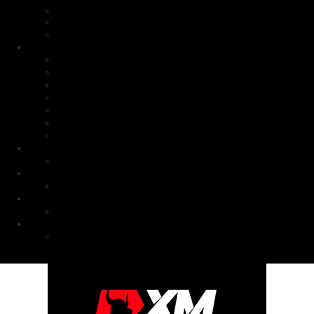
FAQ
取引銘柄
その他
■ビジョナリートレーダーズ
ボーナス特典
オリジナルキャンペーン
インフォメーション
入出金
取引
お得情報
その他
Bitflyer(ビットフライヤー)
口座開設
ザイフ(Zaif)
口座開設
コインチェック（Coincheck）
口座開設方法
未分類
バイナリー関連動画