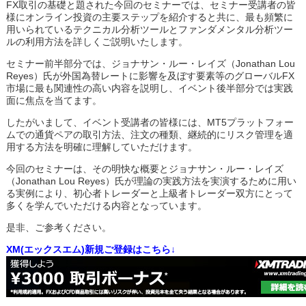
FX取引の基礎と題された今回のセミナーでは、セミナー受講者の皆
様にオンライン投資の主要ステップを紹介すると共に、最も頻繁に
用いられているテクニカル分析ツールとファンダメンタル分析ツー
ルの利用方法を詳しくご説明いたします。
セミナー前半部分では、ジョナサン・ルー・レイズ（Jonathan Lou
Reyes）氏が外国為替レートに影響を及ぼす要素等のグローバルFX
市場に最も関連性の高い内容を説明し、イベント後半部分では実践
面に焦点を当てます。
したがいまして、イベント受講者の皆様には、MT5プラットフォー
ムでの通貨ペアの取引方法、注文の種類、継続的にリスク管理を適
用する方法を明確に理解していただけます。
今回のセミナーは、その明快な概要とジョナサン・ルー・レイズ
（Jonathan Lou Reyes）氏が理論の実践方法を実演するために用い
る実例により、初心者トレーダーと上級者トレーダー双方にとって
多くを学んでいただける内容となっています。
是非、ご参考ください。
XM(エックスエム)新規ご登録はこちら↓