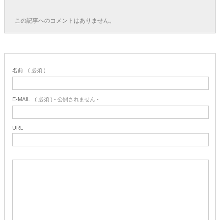
この記事へのコメントはありません。
名前
( 必須 )
E-MAIL
( 必須 ) - 公開されません -
URL