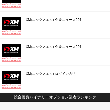
XM(エックスエム) 企業ニュース201…
XM(エックスエム) 企業ニュース201…
XM(エックスエム) ログイン方法
総合優良バイナリーオプション業者ランキング