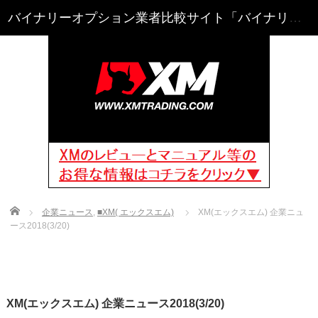
Home
企業ニュース
,
■XM( エックスエム)
XM(エックスエム) 企業ニュ
ース2018(3/20)
XM(エックスエム) 企業ニュース2018(3/20)