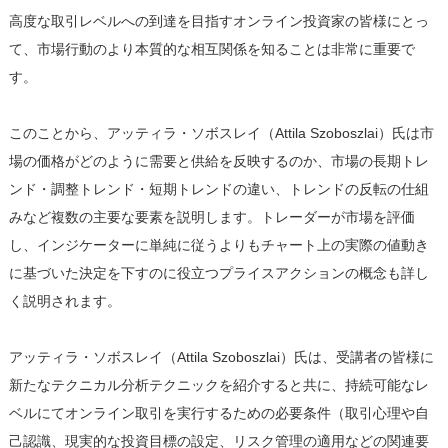
高度な取引レベルへの到達を目指すオンライン投資家の皆様にとっ
て、市場行動のより本質的な相互関係を知ることは非常に重要で
す。
このことから、アッティラ・ソボスレイ（Attila Szoboszlai）氏は市
場の価格がどのように需要と供給を反映するのか、市場の長期トレ
ンド・調整トレンド・短期トレンドの違い、トレンドの反転の仕組
みなど複数の主要な要素を説明します。トレーダーが市場を評価
し、インジケーターに単純に従うよりもチャート上の実際の値動き
に基づいた決定を下すのに役立つプライスアクションの概念も詳し
く説明されます。
アッティラ・ソボスレイ（Attila Szoboszlai）氏は、受講者の皆様に
新たなテクニカル分析テクニックを紹介すると共に、持続可能なレ
ベルにてオンライン取引を実行するための必要条件（取引心理や自
己認識、現実的な投資目標の設定、リスク管理の適用などの関連要