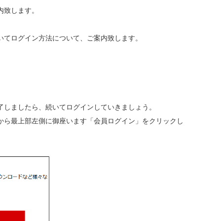
内致します。
続いてログイン方法について、ご案内致します。
完了しましたら、続いてログインしていきましょう。
ジから最上部左側に御座います「会員ログイン」をクリックし