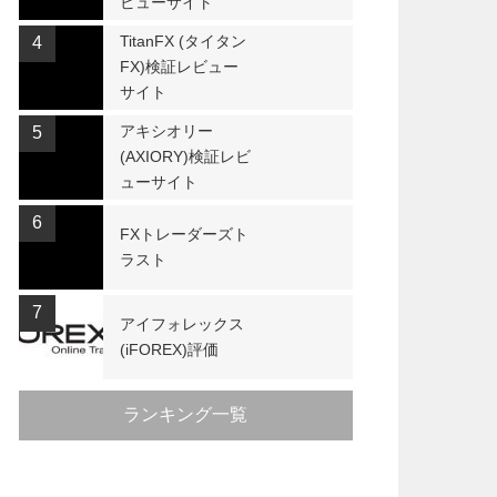
ビューサイト
TitanFX (タイタン
4
FX)検証レビュー
サイト
アキシオリー
5
(AXIORY)検証レビ
ューサイト
6
FXトレーダーズト
ラスト
7
アイフォレックス
(iFOREX)評価
ランキング一覧