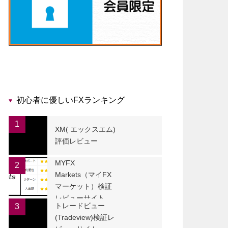
初心者に優しいFXランキング
1
XM( エックスエム)
評価レビュー
MYFX
2
Markets（マイFX
マーケット）検証
レビューサイト
トレードビュー
3
(Tradeview)検証レ