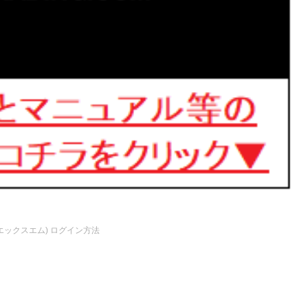
(エックスエム) ログイン方法