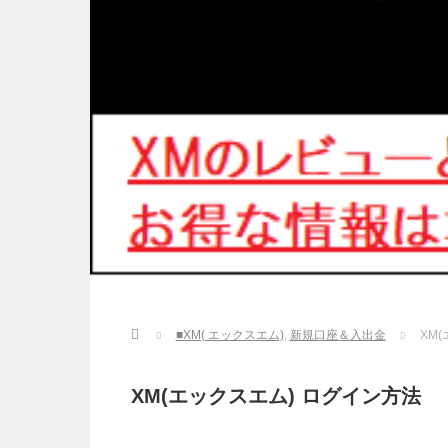
Home
■XM( エックスエム)
,
新規口座＆入出金
XM
XM(エックスエム) ログイン方法