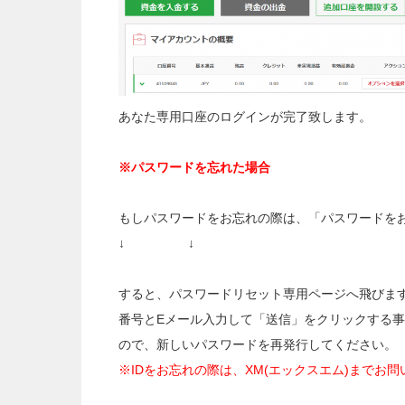
あなた専用口座のログインが完了致します。
※パスワードを忘れた場合
もしパスワードをお忘れの際は、「パスワードを
↓ ↓
すると、パスワードリセット専用ページへ飛びます
番号とEメール入力して「送信」をクリックする
ので、新しいパスワードを再発行してください。
※IDをお忘れの際は、XM(エックスエム)までお