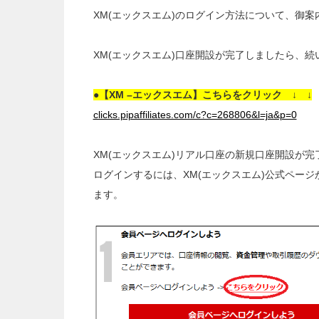
XM(エックスエム)のログイン方法について、御案
XM(エックスエム)口座開設が完了しましたら、
●【XM –エックスエム】こちらをクリック ↓ ↓
clicks.pipaffiliates.com/c?c=268806&l=ja&p=0
XM(エックスエム)リアル口座の新規口座開設が
ログインするには、XM(エックスエム)公式ペー
ます。