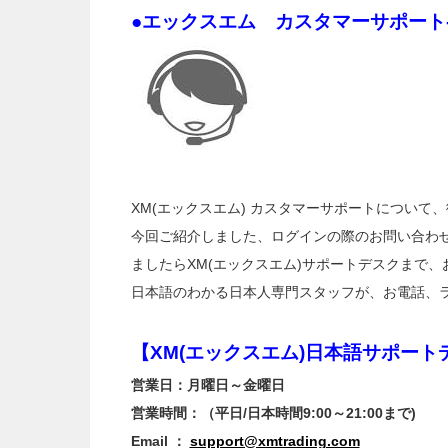
●エックスエム カスタマーサポート
XM(エックスエム) カスタマーサポートについて
今回ご紹介しました、ログインの際のお問い合わ
ましたらXM(エックスエム)サポートデスクまで
日本語のわかる日本人専門スタッフが、お電話、
【XM(エックスエム)日本語サポート
営業日：月曜日～金曜日
営業時間：（平日/日本時間9:00～21:00まで)
Email ：
support@xmtrading.com