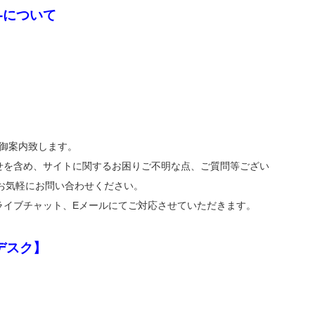
-について
、御案内致します。
せを含め、サイトに関するお困りご不明な点、ご質問等ござい
、お気軽にお問い合わせください。
ライブチャット、Eメールにてご対応させていただきます。
デスク】