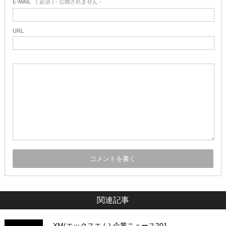
E-MAIL
( 必須 ) - 公開されません -
URL
関連記事
XM(エックスエム) 企業ニュース201…