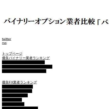
twitter
rss
トップページ
優良バイナリー業者ランキング
ザ・オプション(The option)
ゼン・トレーダー(ZENTRADER)
ファイブスターズマーケッツ
優良FX業者ランキング
■XM( エックスエム)
■マイFXマーケット
■トレードビュー
■タイタンFX
■アキシオリー
■トレーダーズトラスト