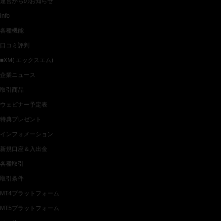
運営からのお知らせ
info
各種機能
口コミ評判
■XM( エックスエム)
企業ニュース
取引商品
ウェビナー予定表
特典プレゼント
インフォメーション
新規口座＆入出金
各種取引
取引条件
MT4プラットフォーム
MT5プラットフォーム