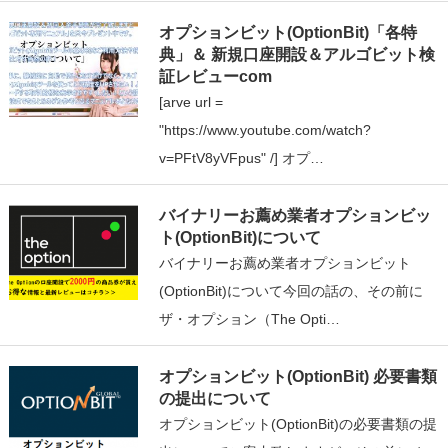
オプションビット(OptionBit)「各特
典」＆ 新規口座開設＆アルゴビット検
証レビューcom
[arve url =
"https://www.youtube.com/watch?
v=PFtV8yVFpus" /] オプ…
バイナリーお薦め業者オプションビッ
ト(OptionBit)について
バイナリーお薦め業者オプションビット
(OptionBit)について今回の話の、その前に
ザ・オプション（The Opti…
オプションビット(OptionBit) 必要書類
の提出について
オプションビット(OptionBit)の必要書類の提