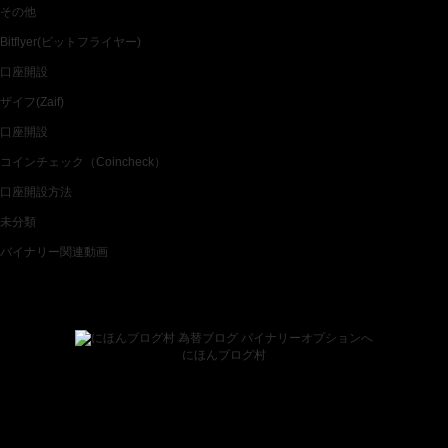
その他
Bitflyer(ビットフライヤー)
口座開設
ザイフ(Zaif)
口座開設
コインチェック（Coincheck）
口座開設方法
未分類
バイナリー関連動画
ブログランキング
にほんブログ村