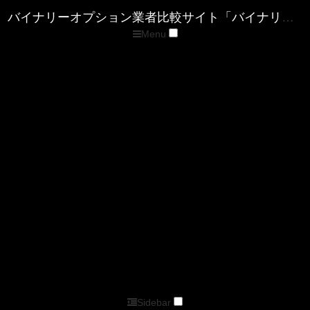
Menu
トップページ
優良バイナリー業者ランキング
ザ・オプション(The option)
ゼン・トレーダー(ZENTRADER)
ファイブスターズマーケッツ
優良FX業者ランキング
■XM( エックスエム)
■マイFXマーケット
■トレードビュー
■タイタンFX
■アキシオリー
■トレーダーズトラスト
■アイフォレックス
ザ・オプション情報
バイナリーキングダムサイトマップページ
バイナリーオプション業者比較サイト「バイナリーキングダム」
Sidebar