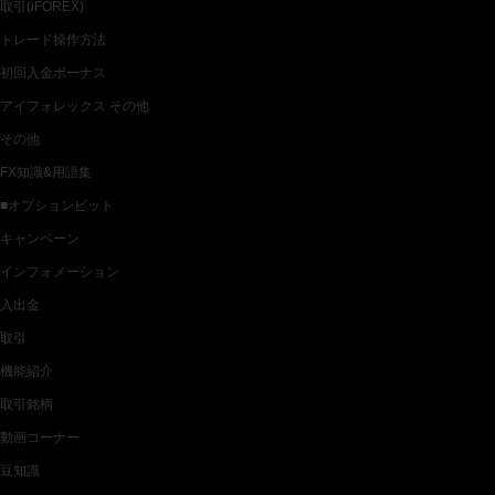
取引(iFOREX)
トレード操作方法
初回入金ボーナス
アイフォレックス その他
その他
FX知識&用語集
■オプションビット
キャンペーン
インフォメーション
入出金
取引
機能紹介
取引銘柄
動画コーナー
豆知識