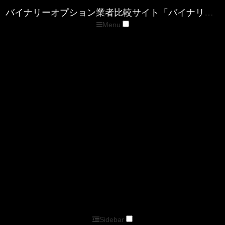
Menu
トップページ
優良バイナリー業者ランキング
ザ・オプション(The option)
ゼン・トレーダー(ZENTRADER)
ファイブスターズマーケッツ
優良FX業者ランキング
■XM( エックスエム)
■マイFXマーケット
■トレードビュー
■タイタンFX
■アキシオリー
■トレーダーズトラスト
■アイフォレックス
ザ・オプション情報
バイナリーキングダムサイトマップページ
バイナリーオプション業者比較サイト「バイナリーキングダム」
Sidebar