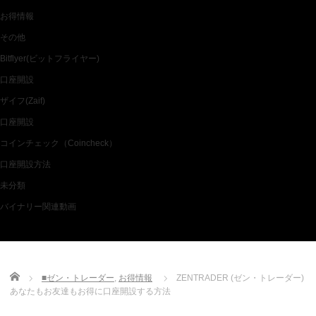
お得情報
その他
Bitflyer(ビットフライヤー)
口座開設
ザイフ(Zaif)
口座開設
コインチェック（Coincheck）
口座開設方法
未分類
バイナリー関連動画
Home
■ゼン・トレーダー
,
お得情報
ZENTRADER (ゼン・トレーダー)
あなたもお友達もお得に口座開設する方法