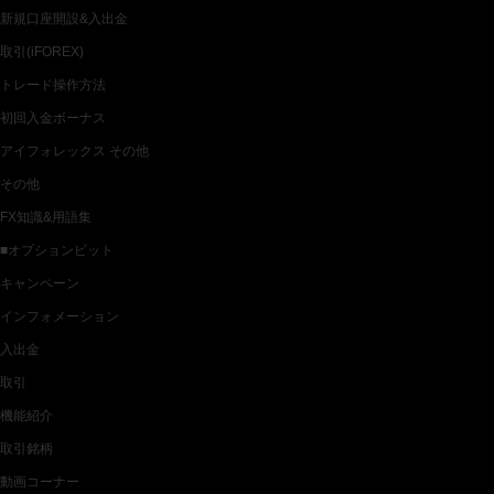
新規口座開設&入出金
取引(iFOREX)
トレード操作方法
初回入金ボーナス
アイフォレックス その他
その他
FX知識&用語集
■オプションビット
キャンペーン
インフォメーション
入出金
取引
機能紹介
取引銘柄
動画コーナー