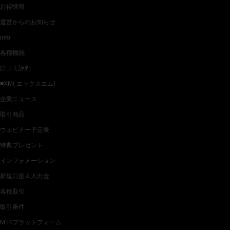
お得情報
運営からのお知らせ
info
各種機能
口コミ評判
■XM( エックスエム)
企業ニュース
取引商品
ウェビナー予定表
特典プレゼント
インフォメーション
新規口座＆入出金
各種取引
取引条件
MT4プラットフォーム