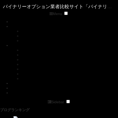
Menu
トップページ
優良バイナリー業者ランキング
ザ・オプション(The option)
ゼン・トレーダー(ZENTRADER)
ファイブスターズマーケッツ
優良FX業者ランキング
■XM( エックスエム)
■マイFXマーケット
■トレードビュー
■タイタンFX
■アキシオリー
■トレーダーズトラスト
■アイフォレックス
ザ・オプション情報
バイナリーキングダムサイトマップページ
バイナリーオプション業者比較サイト「バイナリーキングダム」
Sidebar
ブログランキング