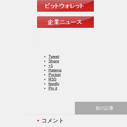
.
.
Tweet
Share
+1
Hatena
Pocket
RSS
feedly
Pin it
前の記事
コメント