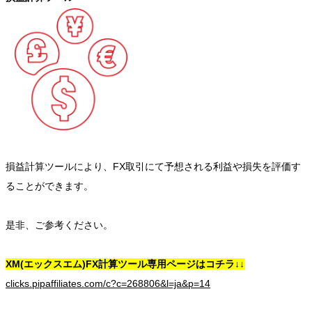
損益計算ツールにより、FX取引にて予想される利益や損失を評価す
ることができます。
是非、ご参考ください。
XM(エックスエム)FX計算ツール専用ページはコチラ↓↓
clicks.pipaffiliates.com/c?c=268806&l=ja&p=14