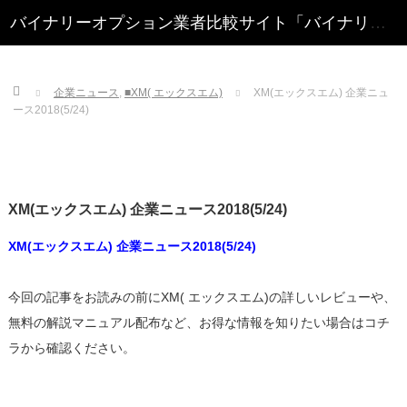
Home
企業ニュース
,
■XM( エックスエム)
XM(エックスエム) 企業ニュ
ース2018(5/24)
XM(エックスエム) 企業ニュース2018(5/24)
XM(エックスエム) 企業ニュース2018(5/24)
今回の記事をお読みの前にXM( エックスエム)の詳しいレビューや、
無料の解説マニュアル配布など、お得な情報を知りたい場合はコチ
ラから確認ください。