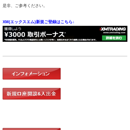
是非、ご参考ください。
XM(エックスエム)新規ご登録はこちら↓