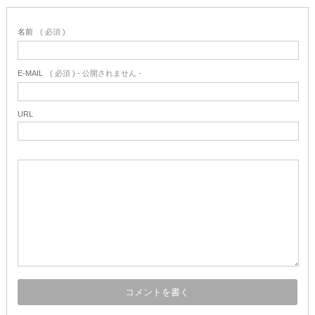
名前
( 必須 )
E-MAIL
( 必須 ) - 公開されません -
URL