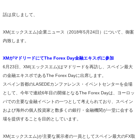
話は戻しまして、
XM(エックスエム)企業ニュース（2018年5月24日）について、御案
内致します。
XMがマドリードにてThe Forex Day金融エキスポに参加
6月23日、XM(エックスエム)はマドリードを再訪し、スペイン最大
の金融エキスポであるThe Forex Dayに出席します。
スペイン首都のLASEDEカンファレンス・イベントセンターを会場
として、今年で連続6年目の開催となるThe Forex Dayは、ヨーロッ
パでの主要な金融イベントの一つとして考えられており、スペイン
および海外の個人投資家と数多くの銀行・金融機関が一堂に会する
場を提供することを目的としています。
XM(エックスエム)が主要な展示者の一員としてスペイン最大のFX取