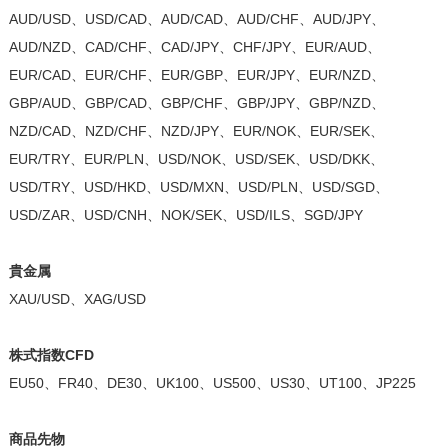
AUD/USD、USD/CAD、AUD/CAD、AUD/CHF、AUD/JPY、
AUD/NZD、CAD/CHF、CAD/JPY、CHF/JPY、EUR/AUD、
EUR/CAD、EUR/CHF、EUR/GBP、EUR/JPY、EUR/NZD、
GBP/AUD、GBP/CAD、GBP/CHF、GBP/JPY、GBP/NZD、
NZD/CAD、NZD/CHF、NZD/JPY、EUR/NOK、EUR/SEK、
EUR/TRY、EUR/PLN、USD/NOK、USD/SEK、USD/DKK、
USD/TRY、USD/HKD、USD/MXN、USD/PLN、USD/SGD、
USD/ZAR、USD/CNH、NOK/SEK、USD/ILS、SGD/JPY
貴金属
XAU/USD、XAG/USD
株式指数CFD
EU50、FR40、DE30、UK100、US500、US30、UT100、JP225
商品先物