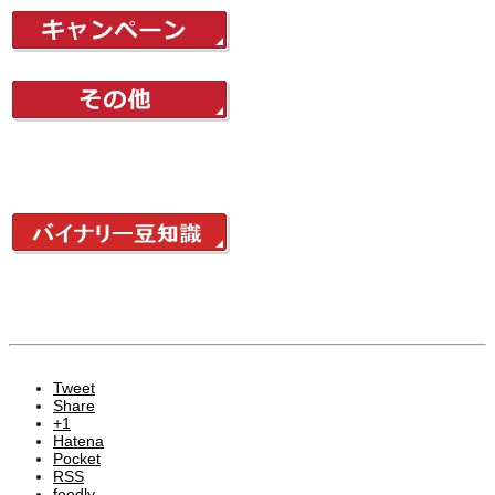
Tweet
Share
+1
Hatena
Pocket
RSS
feedly