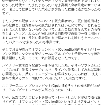
信予想ツールなんてバイナリーオプション業者が無料で提供してい
なかった時代で、たまたまあったにせよ高額入金者限定のサービス
の一環として提供していた業者が多少あった程度に過ぎなかったの
です。
またシグナル配信システムのソフト販売業者から、更に情報商材か
らの提供と、他方面からの販売はされてはいたのですが、どれもこ
れもほとんど使えないものばかりで、また自動売買なんてものも存
在しましたけど、みんなが同じ銘柄＆時間帯で自動で一斉に開始す
るもんだからね、反対に業者側の方で締め出しを喰らうケースとい
ったパター-ンが多かったのも事実です。
そして月日が流れてオプションビット(OptionBit)国内サイトがオー
プンと同時にシグナル配信ツールのアルゴビット予想ツールを無料
開放開始した為、ここで一気に話題となったのです。
バイナリー業者自ら配信ツールを提供した為、そりゃソフト会社に
してみれば、業者泣かせでもあり、ライバル業者にしてみれば深刻
な問題となり、反対にトレーダーのお客様からしてみれば、“ええ～
無料で出来るのぅ！”飛びついて喜ぶといった状況ですね。
ここで一気に、オプションビット(OptionBit)サイトの知名度が上が
り、アルゴビットツールが人気となったのです。
いや、反対にアルゴビットを使ってトレードしたいお客様で溢れ返
りすぎて、オプションビット(OptionBit)という名よりアルゴビット