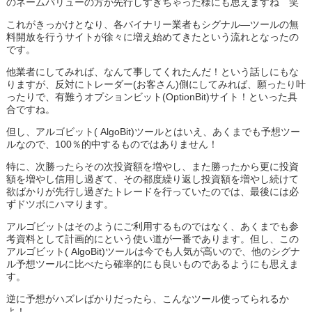
のネームバリューの方が先行しすぎちゃった様にも思えますね 笑
これがきっかけとなり、各バイナリー業者もシグナル―ツールの無
料開放を行うサイトが徐々に増え始めてきたという流れとなったの
です。
他業者にしてみれば、なんて事してくれたんだ！という話しにもな
りますが、反対にトレーダー(お客さん)側にしてみれば、願ったり叶
ったりで、有難うオプションビット(OptionBit)サイト！といった具
合ですね。
但し、アルゴビット( AlgoBit)ツールとはいえ、あくまでも予想ツー
ルなので、100％的中するものではありません！
特に、次勝ったらその次投資額を増やし、また勝ったから更に投資
額を増やし信用し過ぎて、その都度繰り返し投資額を増やし続けて
欲ばかりが先行し過ぎたトレードを行っていたのでは、最後には必
ずドツボにハマります。
アルゴビットはそのようにご利用するものではなく、あくまでも参
考資料として計画的にという使い道が一番であります。但し、この
アルゴビット( AlgoBit)ツールは今でも人気が高いので、他のシグナ
ル予想ツールに比べたら確率的にも良いものであるようにも思えま
す。
逆に予想がハズレばかりだったら、こんなツール使ってられるか
よ！