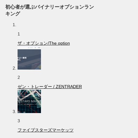
初心者が選ぶバイナリーオプションラン
キング
1
ザ・オプション/The option
2
ゼン・トレーダー / ZENTRADER
3
ファイブスターズマーケッツ