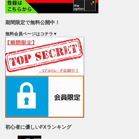
期間限定で無料公開中！
無料会員ページはコチラ▼
初心者に優しいFXランキング