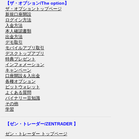
【ザ・オプション/The option】
ザ・オプショントップページ
新規口座開設
ログイン方法
入金方法
本人確認書類
出金方法
デモ取引
モバイルアプリ取引
デスクトップアプリ
特典プレゼント
インフォメーション
キャンペーン
口座開設＆入出金
各種オプション
ビットウォレット
よくある質問
バイナリー豆知識
その他
学習
【ゼン・トレーダー/ZENTRADER 】
ゼン・トレーダー トップページ