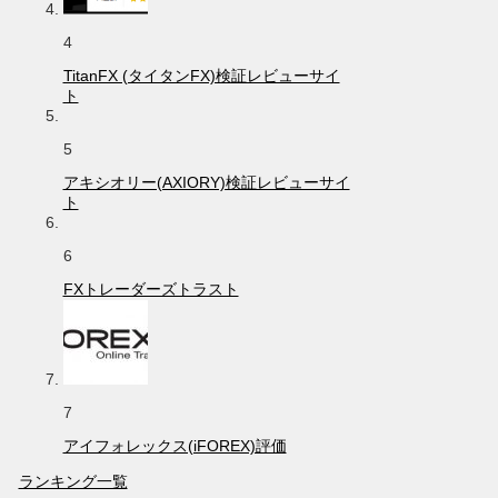
4
TitanFX (タイタンFX)検証レビューサイ
ト
5
アキシオリー(AXIORY)検証レビューサイ
ト
6
FXトレーダーズトラスト
7
アイフォレックス(iFOREX)評価
ランキング一覧