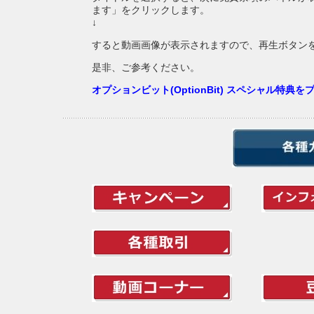
ます」をクリックします。
↓
すると動画画像が表示されますので、再生ボタン
是非、ご参考ください。
オプションビット(OptionBit) スペシャル特典