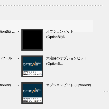
nBit) …
オプションビット
(OptionBit)6…
it)ツール
大注目のオプションビット
(OptionB…
nBit)
オプションビット (OptionBit)…