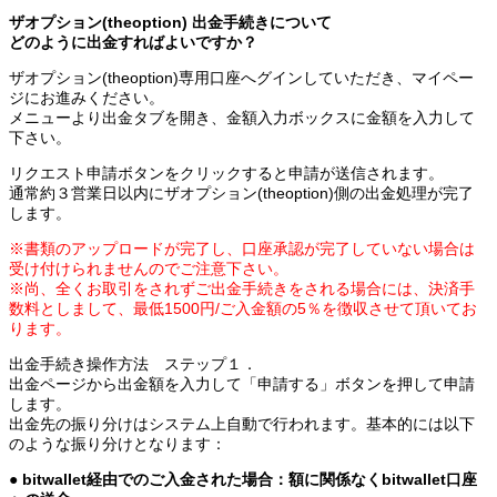
ザオプション(theoption) 出金手続きについて
どのように出金すればよいですか？
ザオプション(theoption)専用口座へグインしていただき、マイペー
ジにお進みください。
メニューより出金タブを開き、金額入力ボックスに金額を入力して
下さい。
リクエスト申請ボタンをクリックすると申請が送信されます。
通常約３営業日以内にザオプション(theoption)側の出金処理が完了
します。
※書類のアップロードが完了し、口座承認が完了していない場合は
受け付けられませんのでご注意下さい。
※尚、全くお取引をされずご出金手続きをされる場合には、決済手
数料としまして、最低1500円/ご入金額の5％を徴収させて頂いてお
ります。
出金手続き操作方法 ステップ１．
出金ページから出金額を入力して「申請する」ボタンを押して申請
します。
出金先の振り分けはシステム上自動で行われます。基本的には以下
のような振り分けとなります：
● bitwallet経由でのご入金された場合：額に関係なくbitwallet口座