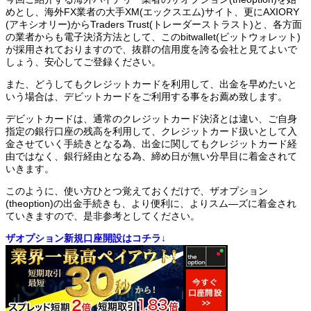
めとし、海外FX業者の大手XM(エックスエム)サイト、更にAXIORY
(アキシオリー)からTraders Trust(トレーダーストラスト)と、各方面
の業者からも電子決済方法として、このbitwallet(ビットウォレット)
が採用されておりますので、抜群の信用度を誇る会社と見てよいで
しょう、安心してご登録ください。
また、どうしてもクレジットカードを利用して、出金を早めたいと
いう場合は、デビットカードをご利用する事をお薦め致します。
デビットカードは、通常のクレジットカード決済とは違い、ご自身
指定の銀行口座の残高を利用して、クレジットカード扱いとして入
金させていく手続きとなる為、出金に関してもクレジットカード経
由ではなく、銀行経由となる為、締め日が無い分早目に着金されて
いきます。
このように、使い方ひとつ覚えておくだけで、ザオプション
(theoption)の出金手続きも、より便利に、よりスム―ズに着金され
ていきますので、是非参考としてください。
ザオプション新規口座開設はコチラ↓