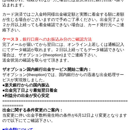
込まれます。
カード決済ではご入金時同様出金確定額と実際に着金する額に差額
が生じる場合がございますので予めご了承ください。出金完了より
２か月以上経っても着金確認できない場合は、カード発行元へご連
絡下さい。
ケース３．
銀行口座へのお振込み分のご確認方法
完了メールが届いてから翌日には、オンライン上若しくは通帳記入
にてデータ確認が取れます。２日以上経ってもデータ確認できない
場合は、ザオプション(theoption)までご連絡下さい。
送金状況の確認を取らせて頂きます。
ザオプション国内銀行出金サービス開始ご案内：
ザオプション(theoption)では、国内銀行からの迅速な出金処理サー
ビスが実現致しました。
●楽天銀行からの国内振込
●出金完了日より最短翌日着金
●利益分の出金が安心安定
======================================================
=========
出金に関する条件変更のご案内：
当変更に伴い出金手数料発生時の条件が6月12日より変更となります
ので以下にてご確認下さい。
■出金額について