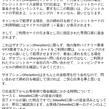
クレジットカード入金額までの出金は、すべてクレジットカードに
返金させるというシステム、要するにこの取扱いは、クレジットカ
ードの手続き上、ショッピングの「キャンセル」扱いとなります。
キャンセルで処理する場合、次の締め日を経てクレジットカードの
ご利用明細にはマイナスの請求（＝返金）が表示されます。
そして、ご利用カードの引き落とし日に指定された専用口座に返金
されます。
これはザオプション(theoption)に限らず、他の海外バイナリー業者
やFX業者でもクレジットカードをご利用の際は、ショッピングのキ
ャンセル扱いとして処理させますので、着金に遅れを生じる場合
は、ザオプション(theoption)へ問い合わせるのではなく、ご利用さ
れたクレジットカード会社の方へ問い合わせて、ショッピングキャ
ンセルの締め日を確認してみてください。
ザオプション(theoption)はきちんと出金処理を行う会社なので、問
い合わせて締め日を確認して頂ければ、ご安心出来る事と思いま
す。
◎出金完了からお客様側で着金確認にかかる時間について：
ケース１．bitwallet口座への送金の場合
完了メールが届いた時点ですでにbitwallet口座への送金済みとなって
おり、即日ご確認頂けます。お客様のbitwallet口座へログインの上ご
確認下さいませ。