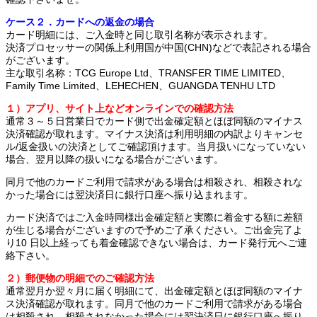
ケース２．カードへの返金の場合
カード明細には、ご入金時と同じ取引名称が表示されます。
決済プロセッサーの関係上利用国が中国(CHN)などで表記される場合
がございます。
主な取引名称：TCG Europe Ltd、TRANSFER TIME LIMITED、
Family Time Limited、LEHECHEN、GUANGDA TENHU LTD
１）アプリ、サイト上などオンラインでの確認方法
通常３～５日営業日でカード側で出金確定額とほぼ同額のマイナス
決済確認が取れます。マイナス決済は利用明細の内訳よりキャンセ
ル/返金扱いの決済としてご確認頂けます。当月扱いになっていない
場合、翌月以降の扱いになる場合がございます。
同月で他のカードご利用で請求がある場合は相殺され、相殺されな
かった場合には翌決済日に銀行口座へ振り込まれます。
カード決済ではご入金時同様出金確定額と実際に着金する額に差額
が生じる場合がございますので予めご了承ください。ご出金完了よ
り10 日以上経っても着金確認できない場合は、カード発行元へご連
絡下さい。
２）郵便物の明細でのご確認方法
通常翌月か翌々月に届く明細にて、出金確定額とほぼ同額のマイナ
ス決済確認が取れます。同月で他のカードご利用で請求がある場合
は相殺され、相殺されなかった場合には翌決済日に銀行口座へ振り