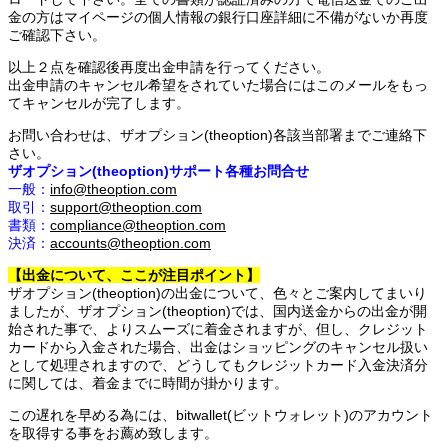
金の方はマイページの個人情報の銀行口座詳細に不備がないか再度
ご確認下さい。
以上２点を確認後再度出金申請を行ってください。
出金申請のキャンセル希望をされていた場合にはこのメールをもっ
てキャンセルが完了します。
お問い合わせは、ザオプション(theoption)各該当部署までご連絡下
さい。
ザオプション(theoption)サポート各種お問合せ
一般：
info@theoption.com
取引：
support@theoption.com
書類：
compliance@theoption.com
決済：
accounts@theoption.com
【出金について、ここが注目ポイント】
ザオプション(theoption)の出金について、色々とご案内してまいり
ましたが、ザオプション(theoption)では、国内送金からの出金が開
始された事で、よりスムーズに着金されますが、但し、クレジット
カードから入金された場合、出金はショッピングのキャンセル扱い
として処理されますので、どうしてもクレジットカード入金決済分
に関しては、着金までに時間が掛かります。
この遅れを早める為には、bitwallet(ビットウォレット)のアカウント
を取得する事をお薦め致します。