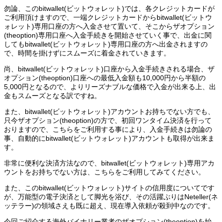
勿論、このbitwallet(ビットウォレット)では、各クレジットカードが
ご利用頂けますので、一端クレジットカードからbitwallet(ビットウ
ォレット)専用口座の方へ入金させて置いて、そこからザオプション
(theoption)専用口座へ入金手続きを開始させていく事で、出金に関
してもbitwallet(ビットウォレット)専用口座の方へ出金されますの
で、時間を掛けずにスムーズに着金されていきます。
尚、bitwallet(ビットウォレット)口座から入金手続きされる場合、ザ
オプション(theoption)口座への最低入金額も10,000円から半額の
5,000円となるので、よりリーズナブルな価格で入金が出来る上、出
金もスムーズとなる訳ですね。
また、bitwallet(ビットウォレット)アカウントお持ちでない方でも、
只今ザオプション(theoption)の方で、初回ワンタイム決済を行って
おりますので、こちらをご利用する事により、入金手続きは勿論の
事、自動的にbitwallet(ビットウォレット)アカウントも取得が出来ま
す。
非常に便利な決済方法なので、bitwallet(ビットウォレット)専用アカ
ウントをお持ちでない方は、こちらをご利用してみてください。
また、このbitwallet(ビットウォレット)サイトの信用度についてです
が、万能型の電子決済として脚光を浴び、その活躍ぶりはNeteller(ネ
ッテラー)の領域さえも既に超え、現在導入依頼が殺到中なのです。
今回ご紹介する海外バイナリー業者のザオプション(theoption)を始