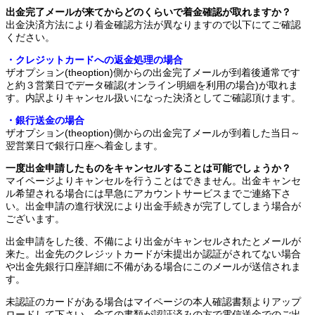
出金完了メールが来てからどのくらいで着金確認が取れますか？
出金決済方法により着金確認方法が異なりますので以下にてご確認
ください。
・クレジットカードへの返金処理の場合
ザオプション(theoption)側からの出金完了メールが到着後通常です
と約３営業日でデータ確認(オンライン明細を利用の場合)が取れま
す。内訳よりキャンセル扱いになった決済としてご確認頂けます。
・銀行送金の場合
ザオプション(theoption)側からの出金完了メールが到着した当日～
翌営業日で銀行口座へ着金します。
一度出金申請したものをキャンセルすることは可能でしょうか？
マイページよりキャンセルを行うことはできません。出金キャンセ
ル希望される場合には早急にアカウントサービスまでご連絡下さ
い。出金申請の進行状況により出金手続きが完了してしまう場合が
ございます。
出金申請をした後、不備により出金がキャンセルされたとメールが
来た。出金先のクレジットカードが未提出か認証がされてない場合
や出金先銀行口座詳細に不備がある場合にこのメールが送信されま
す。
未認証のカードがある場合はマイページの本人確認書類よりアップ
ロードして下さい。全ての書類が認証済みの方で電信送金でのご出