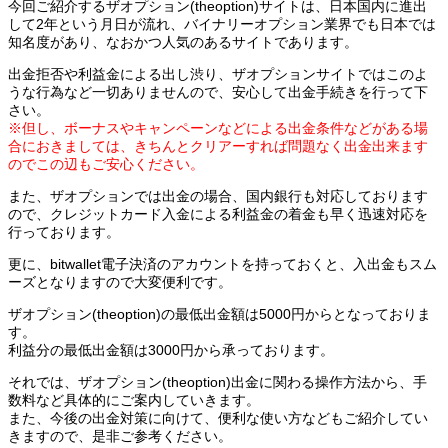
今回ご紹介するザオプション(theoption)サイトは、日本国内に進出
して2年という月日が流れ、バイナリーオプション業界でも日本では
知名度があり、なおかつ人気のあるサイトであります。
出金拒否や利益金による出し渋り、ザオプションサイトではこのよ
うな行為など一切ありませんので、安心して出金手続きを行って下
さい。
※但し、ボーナスやキャンペーンなどによる出金条件などがある場
合におきましては、きちんとクリアーすれば問題なく出金出来ます
のでこの辺もご安心ください。
また、ザオプションでは出金の場合、国内銀行も対応しております
ので、クレジットカード入金による利益金の着金も早く迅速対応を
行っております。
更に、bitwallet電子決済のアカウントを持っておくと、入出金もスム
ーズとなりますので大変便利です。
ザオプション(theoption)の最低出金額は5000円からとなっておりま
す。
利益分の最低出金額は3000円から承っております。
それでは、ザオプション(theoption)出金に関わる操作方法から、手
数料など具体的にご案内していきます。
また、今後の出金対策に向けて、便利な使い方などもご紹介してい
きますので、是非ご参考ください。