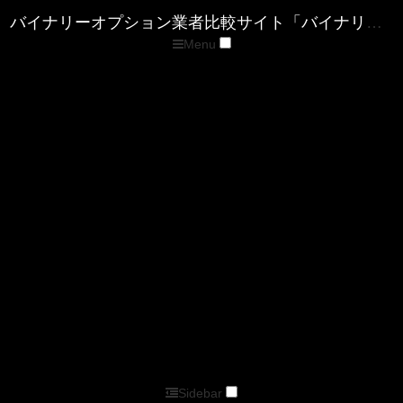
Menu
トップページ
優良バイナリー業者ランキング
ザ・オプション(The option)
ゼン・トレーダー(ZENTRADER)
ファイブスターズマーケッツ
優良FX業者ランキング
■XM( エックスエム)
■マイFXマーケット
■トレードビュー
■タイタンFX
■アキシオリー
■トレーダーズトラスト
■アイフォレックス
ザ・オプション情報
バイナリーキングダムサイトマップページ
バイナリーオプション業者比較サイト「バイナリーキングダム」
Sidebar