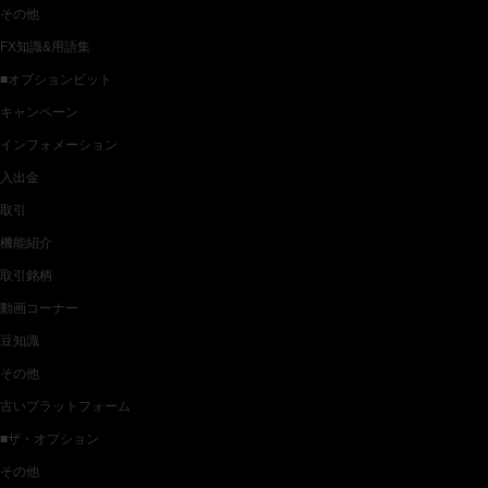
その他
FX知識&用語集
■オプションビット
キャンペーン
インフォメーション
入出金
取引
機能紹介
取引銘柄
動画コーナー
豆知識
その他
古いプラットフォーム
■ザ・オプション
その他