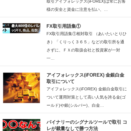
取引アイフォレックス(iFOREX)は常にお客
様の安全と資金に注意を払い、…
FX取引用語集①
FX取引用語集①相対取引 （あいたいとりひ
き）「くりっく３６５」などの取引所を通
さずに、ＦＸの取扱会社と投資家が一対
一…
アイフォレックス(iFOREX) 金銀白金
取引について
アイフォレックス(iFOREX) 金銀白金取引に
ついて運用対策として高い人気を誇る金(ゴ
ールド)や銀(シルバー)、白金…
バイナリーのシグナルツールで取引 コ
レが裁量なしで勝つ方法