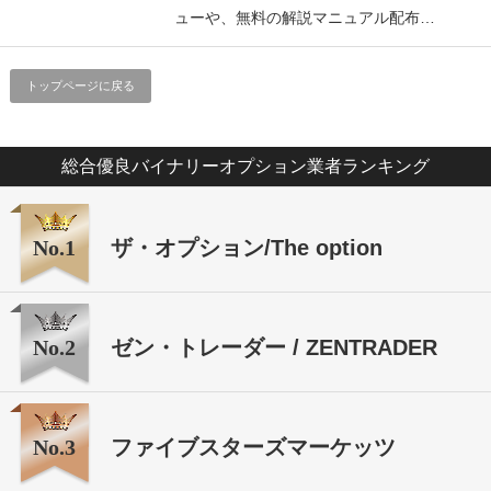
ューや、無料の解説マニュアル配布…
トップページに戻る
総合優良バイナリーオプション業者ランキング
No.1
ザ・オプション/The option
No.2
ゼン・トレーダー / ZENTRADER
No.3
ファイブスターズマーケッツ