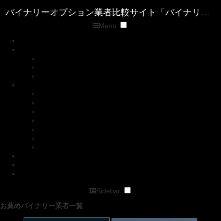
Menu
トップページ
優良バイナリー業者ランキング
ザ・オプション(The option)
ゼン・トレーダー(ZENTRADER)
ファイブスターズマーケッツ
優良FX業者ランキング
■XM( エックスエム)
■マイFXマーケット
■トレードビュー
■タイタンFX
■アキシオリー
■トレーダーズトラスト
■アイフォレックス
ザ・オプション情報
バイナリーキングダムサイトマップページ
バイナリーオプション業者比較サイト「バイナリーキングダム」
Sidebar
お薦めバイナリー業者一覧