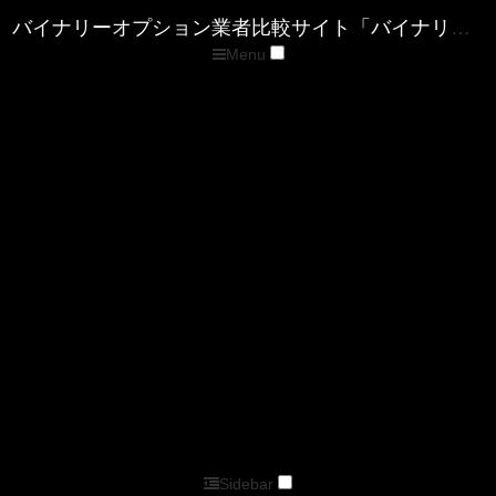
Menu
トップページ
優良バイナリー業者ランキング
ザ・オプション(The option)
ゼン・トレーダー(ZENTRADER)
ファイブスターズマーケッツ
優良FX業者ランキング
■XM( エックスエム)
■マイFXマーケット
■トレードビュー
■タイタンFX
■アキシオリー
■トレーダーズトラスト
■アイフォレックス
ザ・オプション情報
バイナリーキングダムサイトマップページ
バイナリーオプション業者比較サイト「バイナリーキングダム」
Sidebar