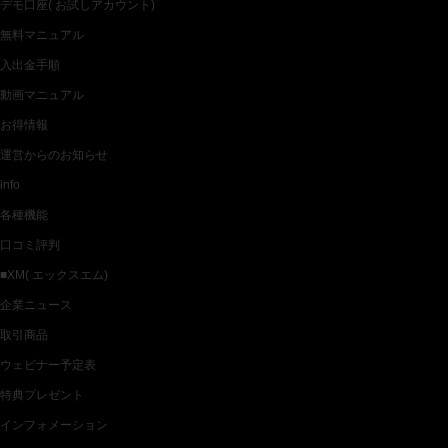
デモ口座( お試しアカウント)
無料マニュアル
入出金手順
動画マニュアル
お得情報
運営からのお知らせ
info
各種機能
口コミ評判
■XM( エックスエム)
企業ニュース
取引商品
ウェビナー予定表
特典プレゼント
インフォメーション