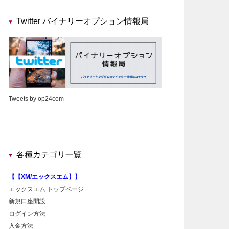
Twitter バイナリーオプション情報局
Tweets by op24com
各種カテゴリ一覧
【【XM/エックスエム】】
エックスエム トップページ
新規口座開設
ログイン方法
入金方法