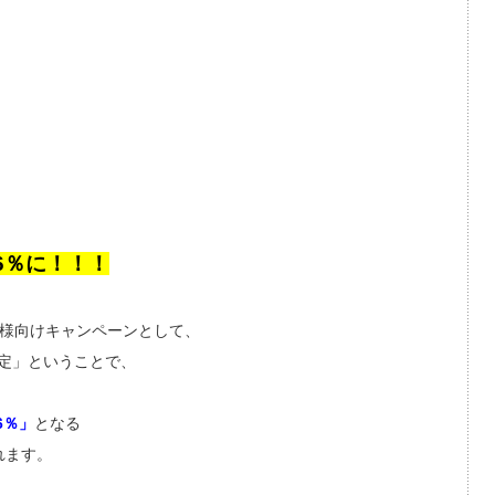
6％に！！！
ーダー様向けキャンペーンとして、
限定」ということで、
6％」
となる
れます。