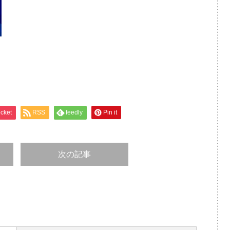
cket
RSS
feedly
Pin it
次の記事