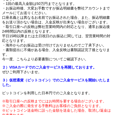
・1回の最高入金額は50万円までとなります。
・お振込時後、大変お手数ですが振込明細書を弊社アカウントまで
メールにてお送りください。
口座名義とは異なるお名前でお振込された場合、また、振込明細書
をお送り頂かない場合は、入金反映が出来ない場合がございます。
・取引口座への反映は弊社営業時間内の対応となり、通常お振込後
24時間以内の反映となります。
平日15時以降または土日祝日のお振込に関しては、翌営業時間の対
応となります。
・海外からのお振込は受け付けておりませんのでご了承下さい。
・書類提出に不備がある場合、入金反映は書類認証完了後となりま
す。
今一度、こちらより必要書類についてご確認下さい。
２）VISAカードでのご入金サービスを再開しております。
ぜひご利用下さいませ。
３）仮想通貨（ビットコイン）でのご入金サービスを開始いたしま
した。
ビットコインを利用した日本円でのご入金となります。
※取引口座への反映までにはお時間を要する場合がございます。
※ご入金の際に発生する手数料はお客様のご負担となります。
※ビットコイン送金時に誤った金額を送金した場合、取消し/返金は
出来兼ねます。