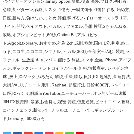
バイナリーオプション,binary option,簡単,投資,海外,ブログ,初心者,
必勝法,パターン,戦略,リスク, 1億円 ,一瞬で0円or1億にする, 始め方,
口座,勝ち方,負けない,まとめ,評価,稼げる,ハイローオーストラリア,
サイト,開設,ペイアウト,ヒカル,ラファエル,予想,検証,2ちゃんねる,
攻略,オプションビット,60秒,Option Bit,アルゴビッ
ト,Algobit,fxbinary, おすすめ,外為,2ch,規制,危険,国内,1分,判定,めし
うま,ニコ生,ニコニコ,シグナル, ヒカル,300万全部突っ込む, 競馬,ラ
ファエル, 生放送,キャンパス,儲ける,利益,スマホ,金融,iPhone,アイフ
ォン,ギャラクシー,アンドロイド,ツール,無料,情報商材, レペゼン地
球 ,炎上,ロジック,ぷろたん,解説,手法,勝ち,負け,FX,超連打法,連打法,
大損,VALU,チャート,取引,Raphael,超連打法,日給4000万、ハイロー
口座,ゆっくり,解説mYouTuber,ユーチューバー, オレ的ゲーム速報
JIN FX投資部 ,暴落,お金持ち,秘密,資産,仮想通貨,ビットコイン,攻略,
コインチェック,勝法,バーチャルユーチューバー,ギャンブルトレー
ド,fxbinary, -6000万円