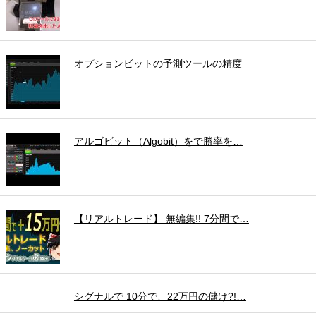
オプションビットの予測ツールの精度
アルゴビット（Algobit）をで勝率を…
【リアルトレード】 無編集!! 7分間で…
シグナルで 10分で、22万円の儲け?!…