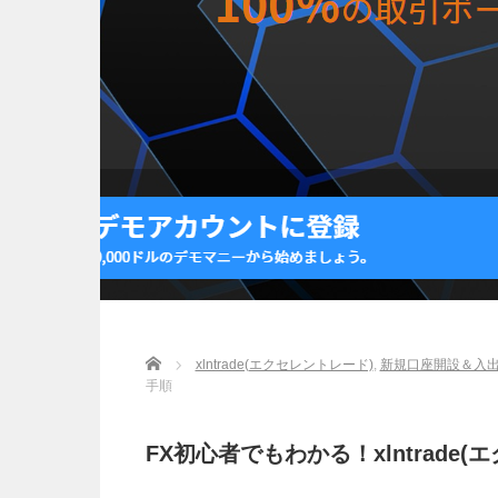
Home
xlntrade(エクセレントレード)
,
新規口座開設＆入
手順
FX初心者でもわかる！xlntrade