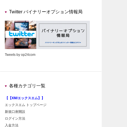
Twitter バイナリーオプション情報局
Tweets by op24com
各種カテゴリ一覧
【【XM/エックスエム】】
エックスエム トップページ
新規口座開設
ログイン方法
入金方法