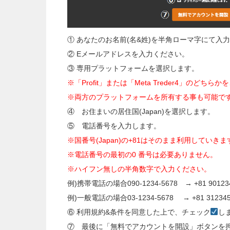
① あなたのお名前(名&姓)を半角ローマ字にて入
② Eメールアドレスを入力ください。
③ 専用プラットフォームを選択します。
※「Profit」または「Meta Treder4」のどち
※両方のプラットフォームを所有する事も可能で
④ お住まいの居住国(Japan)を選択します。
⑤ 電話番号を入力します。
※国番号(Japan)の+81はそのまま利用していきま
※電話番号の最初の0 番号は必要ありません。
※ハイフン無しの半角数字で入力ください。
例)携帯電話の場合090-1234-5678 → +81 90123
例)一般電話の場合03-1234-5678 → +81 312345
⑥ 利用規約&条件を同意した上で、チェック
し
⑦ 最後に「無料でアカウントを開設」ボタンを