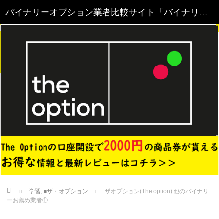
Home
学習
,
■ザ・オプション
ザオプション(The option) 他のバイナリ
ーお薦め業者①