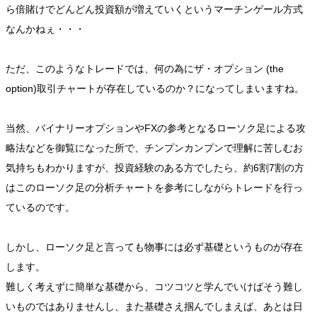
ら倍賭けでどんどん投資額が増えていくというマーチンゲール方式
なんかねぇ・・・
ただ、このようなトレードでは、何の為にザ・オプション (the
option)取引チャートが存在しているのか？になってしまいますね。
当然、バイナリーオプションやFXの参考となるローソク足による攻
略法などを御覧になった所で、チンプンカンプンで理解に苦しむお
気持ちもわかりますが、投資経験のある方でしたら、約6割7割の方
はこのローソク足の分析チャートを参考にしながらトレードを行っ
ているのです。
しかし、ローソク足と言っても物事には必ず基礎というものが存在
します。
難しく考えずに簡単な基礎から、コツコツと学んでいけばそう難し
いものではありませんし、また基礎さえ掴んでしまえば、あとは日