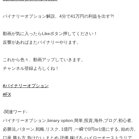
バイナリーオプション解説、4分で41万円の利益を出す?!
動画が気に入ったらLikeボタン押してください！
反響があればまたバイナリーやります。
これから色々、動画アップしていきます。
チャンネル登録よろしくね！
#バイナリーオプション
#FX
-関連ワード-
バイナリーオプション,binary option,簡単,投資,海外,ブログ,初心者,
必勝法,パターン,戦略,リスク, 1億円 ,一瞬で0円or1億にする, 始め方,
口座,勝ち方,負けない,まとめ,評価,稼げる,ハイローオーストラリア,