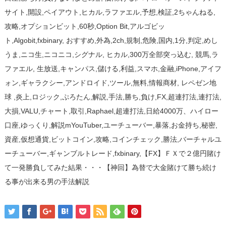
サイト,開設,ペイアウト,ヒカル,ラファエル,予想,検証,2ちゃんねる,
攻略,オプションビット,60秒,Option Bit,アルゴビッ
ト,Algobit,fxbinary, おすすめ,外為,2ch,規制,危険,国内,1分,判定,めし
うま,ニコ生,ニコニコ,シグナル, ヒカル,300万全部突っ込む, 競馬,ラ
ファエル, 生放送,キャンパス,儲ける,利益,スマホ,金融,iPhone,アイフ
ォン,ギャラクシー,アンドロイド,ツール,無料,情報商材, レペゼン地
球 ,炎上,ロジック,ぷろたん,解説,手法,勝ち,負け,FX,超連打法,連打法,
大損,VALU,チャート,取引,Raphael,超連打法,日給4000万、ハイロー
口座,ゆっくり,解説mYouTuber,ユーチューバー,暴落,お金持ち,秘密,
資産,仮想通貨,ビットコイン,攻略,コインチェック,勝法,バーチャルユ
ーチューバー,ギャンブルトレード,fxbinary,【FX】ＦＸで２億円賭け
て一発勝負してみた結果・・・【神回】為替で大金賭けて勝ち続け
る事が出来る男の手法解説