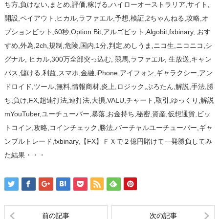
ち方,負けない,まとめ,評価,稼げる,ハイローオーストラリア,サイト,
開設,ペイアウト,ヒカル,ラファエル,予想,検証,2ちゃんねる,攻略,オ
プションビット,60秒,Option Bit,アルゴビット,Algobit,fxbinary, おす
すめ,外為,2ch,規制,危険,国内,1分,判定,めしうま,ニコ生,ニコニコ,シ
グナル, ヒカル,300万全部突っ込む, 競馬,ラファエル, 生放送,キャン
パス,儲ける,利益,スマホ,金融,iPhone,アイフォン,ギャラクシー,アン
ドロイド,ツール,無料,情報商材,炎上,ロジック,ぷろたん,解説,手法,勝
ち,負け,FX,超連打法,連打法,大損,VALU,チャート,取引,ゆっくり,解説
mYouTuber,ユーチューバー,暴落,お金持ち,秘密,資産,仮想通貨,ビッ
トコイン,攻略,コインチェック,勝法,バーチャルユーチューバー,ギャ
ンブルトレード,fxbinary,【FX】ＦＸで２億円賭けて一発勝負してみ
た結果・・・
前の記事
次の記事