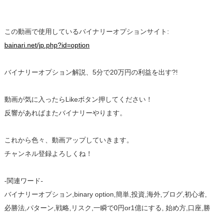
この動画で使用しているバイナリーオプションサイト:
bainari.net/jp.php?id=option
バイナリーオプション解説、5分で20万円の利益を出す?!
動画が気に入ったらLikeボタン押してください！
反響があればまたバイナリーやります。
これから色々、動画アップしていきます。
チャンネル登録よろしくね！
-関連ワード-
バイナリーオプション,binary option,簡単,投資,海外,ブログ,初心者,
必勝法,パターン,戦略,リスク,一瞬で0円or1億にする, 始め方,口座,勝