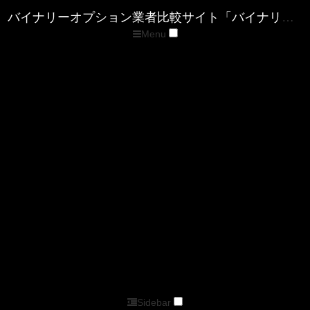
Menu
トップページ
優良バイナリー業者ランキング
ザ・オプション(The option)
ゼン・トレーダー(ZENTRADER)
ファイブスターズマーケッツ
優良FX業者ランキング
■XM( エックスエム)
■マイFXマーケット
■トレードビュー
■タイタンFX
■アキシオリー
■トレーダーズトラスト
■アイフォレックス
ザ・オプション情報
バイナリーキングダムサイトマップページ
バイナリーオプション業者比較サイト「バイナリーキングダム」
Sidebar