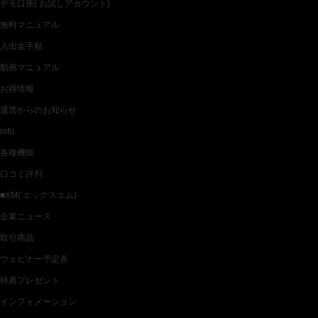
デモ口座( お試しアカウント)
無料マニュアル
入出金手順
動画マニュアル
お得情報
運営からのお知らせ
info
各種機能
口コミ評判
■XM( エックスエム)
企業ニュース
取引商品
ウェビナー予定表
特典プレゼント
インフォメーション