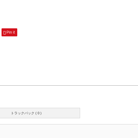
Pin it
トラックバック ( 0 )