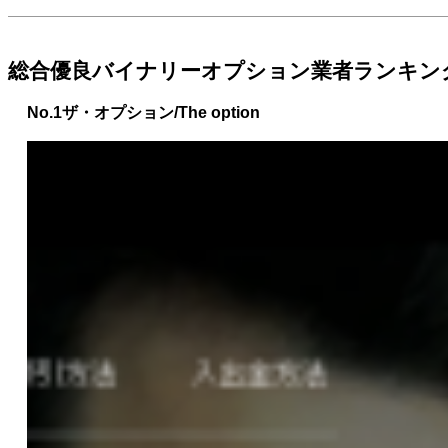
総合優良バイナリーオプション業者ランキン
No.1
ザ・オプション/The option