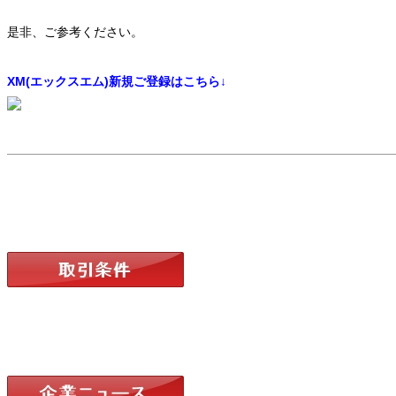
是非、ご参考ください。
XM(エックスエム)新規ご登録はこちら↓