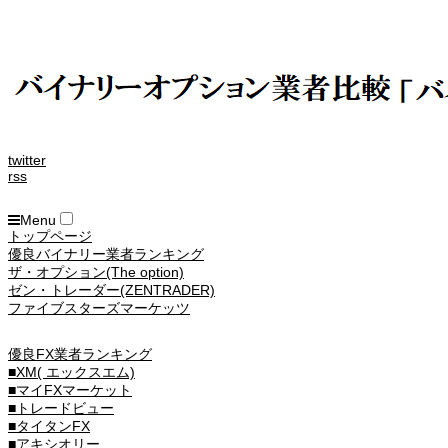
twitter
rss
Menu
トップページ
優良バイナリー業者ランキング
ザ・オプション(The option)
ゼン・トレーダー(ZENTRADER)
ファイブスターズマーケッツ
優良FX業者ランキング
■XM( エックスエム)
■マイFXマーケット
■トレードビュー
■タイタンFX
■アキシオリー