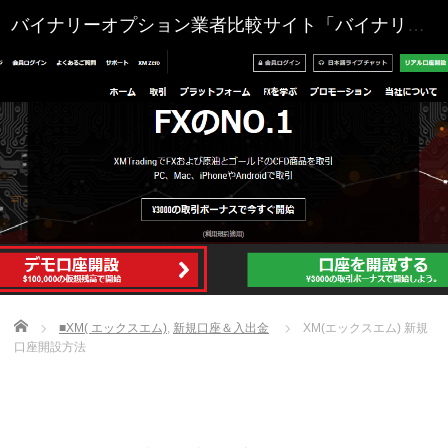
Home
■XM( エックスエム)
,
新規口座＆入出金
XM(エックスエム) 新規
口座開設方法