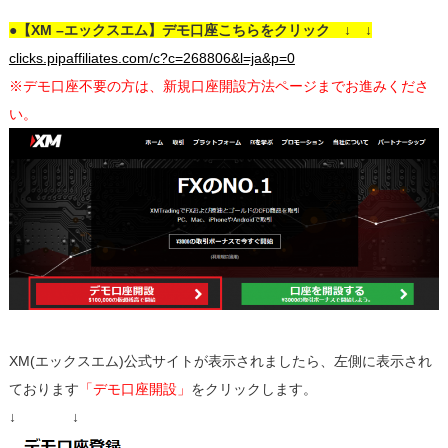
●【XM –エックスエム】デモ口座こちらをクリック ↓ ↓
clicks.pipaffiliates.com/c?c=268806&l=ja&p=0
※デモ口座不要の方は、新規口座開設方法ページまでお進みくださ
い。
XM(エックスエム)公式サイトが表示されましたら、左側に表示され
ております
「デモ口座開設」
をクリックします。
↓ ↓