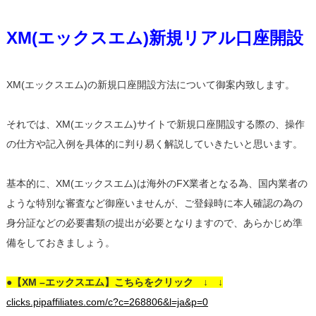
XM(エックスエム)新規リアル口座開設
XM(エックスエム)の新規口座開設方法について御案内致します。
それでは、XM(エックスエム)サイトで新規口座開設する際の、操作
の仕方や記入例を具体的に判り易く解説していきたいと思います。
基本的に、XM(エックスエム)は海外のFX業者となる為、国内業者の
ような特別な審査など御座いませんが、ご登録時に本人確認の為の
身分証などの必要書類の提出が必要となりますので、あらかじめ準
備をしておきましょう。
●【XM –エックスエム】こちらをクリック ↓ ↓
clicks.pipaffiliates.com/c?c=268806&l=ja&p=0