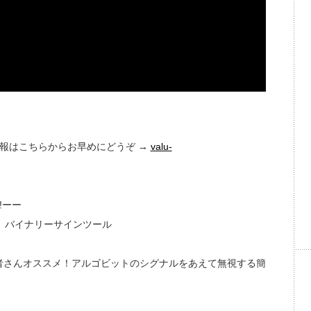
情報はこちらからお早めにどうぞ →
valu-
!ーー
細 バイナリーサインツール
者さんオススメ！アルゴビットのシグナルをあえて無視する簡