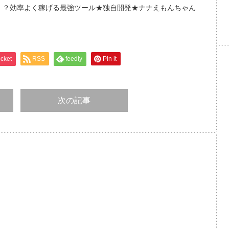
！？効率よく稼げる最強ツール★独自開発★ナナえもんちゃん
cket
RSS
feedly
Pin it
次の記事