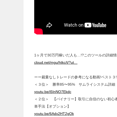
1ヶ月で30万円稼いだ人も…!?このツールの詳細
cloud.net/mgu/htkc/t/?ut…
ーー裁量なしトレードの参考になる動画!ベスト３!
＜３位＞ 勝率85〜95% サムライシステム詳
youtu.be/i5InNO7Ekdc
＜２位＞ 【バイナリー】取引に自信のない初心
単手法【オプション】
youtu.be/6Adx2HT2gOk