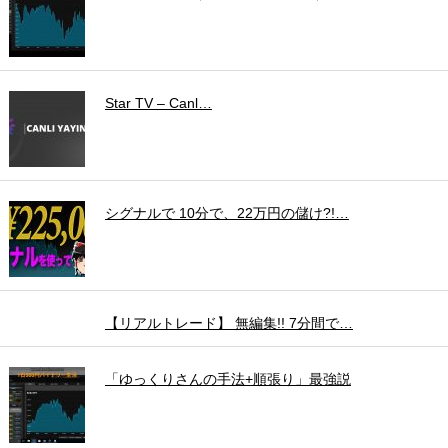
Star TV – Canl…
シグナルで 10分で、22万円の儲け?!…
【リアルトレード】 無編集!! 7分間で…
「ゆっくりさんの手法+順張り」最強説