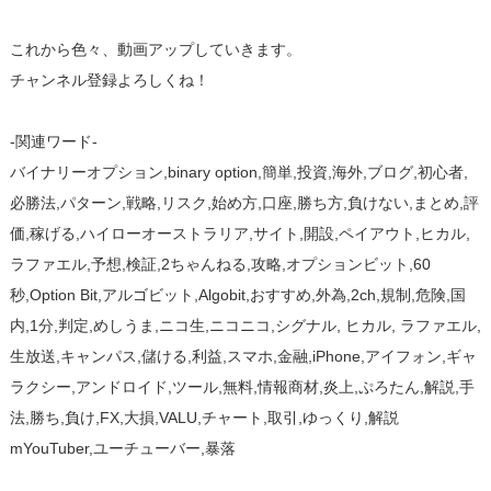
これから色々、動画アップしていきます。
チャンネル登録よろしくね！
-関連ワード-
バイナリーオプション,binary option,簡単,投資,海外,ブログ,初心者,
必勝法,パターン,戦略,リスク,始め方,口座,勝ち方,負けない,まとめ,評
価,稼げる,ハイローオーストラリア,サイト,開設,ペイアウト,ヒカル,
ラファエル,予想,検証,2ちゃんねる,攻略,オプションビット,60
秒,Option Bit,アルゴビット,Algobit,おすすめ,外為,2ch,規制,危険,国
内,1分,判定,めしうま,ニコ生,ニコニコ,シグナル, ヒカル, ラファエル,
生放送,キャンパス,儲ける,利益,スマホ,金融,iPhone,アイフォン,ギャ
ラクシー,アンドロイド,ツール,無料,情報商材,炎上,ぷろたん,解説,手
法,勝ち,負け,FX,大損,VALU,チャート,取引,ゆっくり,解説
mYouTuber,ユーチューバー,暴落