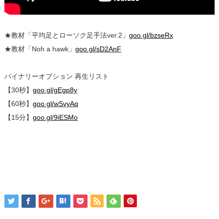
★教材「平均足とローソク足手法ver.2」
goo.gl/bzseRx
★教材「Noh a hawk」
goo.gl/sD2AnF
バイナリーオプション 再生リスト
【30秒】
goo.gl/gEgp8y
【60秒】
goo.gl/wSvyAq
【15分】
goo.gl/9iESMo