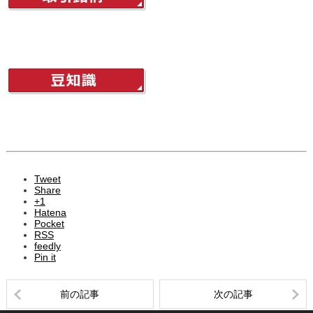
Tweet
Share
+1
Hatena
Pocket
RSS
feedly
Pin it
前の記事
次の記事