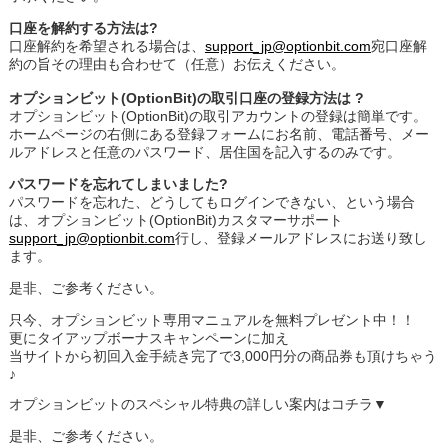
口座を解約する方法は?
口座解約を希望される場合は、
support_jp@optionbit.com
宛口座解
約の旨その理由も合わせて（任意）お伝えください。
オプションビット(OptionBit)の取引口座の登録方法は ?
オプションビット(OptionBit)の取引アカウントの登録は簡単です。
ホームページの右側にある登録フォームにお名前、電話番号、メー
ルアドレスと任意のパスワード、居住国を記入するのみです。
パスワードを忘れてしまいました?
パスワードを忘れた、どうしてもログインできない、という場合
は、オプションビット(OptionBit)カスタマーサポート
support_jp@optionbit.com
行し、登録メールアドレスにお送り致し
ます。
是非、ご参考ください。
只今、オプションビット専用マニュアルを無料プレゼント中！！
更にタイアップボーナスキャンペーンに加え
当サイトから初回入金手続き完了で3,000円分の商品券も頂けちゃう
♪
オプションビットのスペシャル特典の詳しい案内はコチラ▼
是非、ご参考ください。