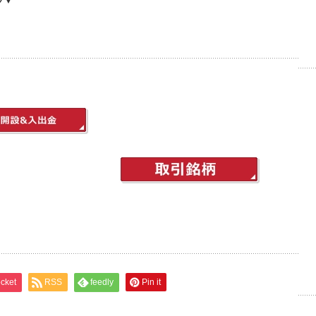
ラ▼
cket
RSS
feedly
Pin it