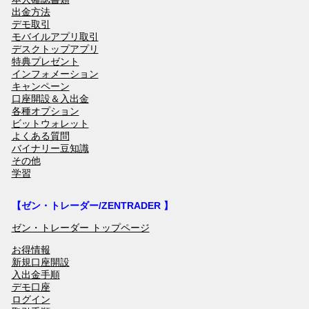
出金方法
デモ取引
モバイルアプリ取引
デスクトップアプリ
特典プレゼント
インフォメーション
キャンペーン
口座開設＆入出金
各種オプション
ビットウォレット
よくある質問
バイナリー豆知識
その他
学習
【ゼン・トレーダー/ZENTRADER 】
ゼン・トレーダー トップページ
お得情報
新規口座開設
入出金手順
デモ口座
ログイン