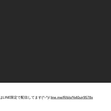
NE限定で配信してます(^-^)/:
line.me/R/ti/p/%40ujr9578x