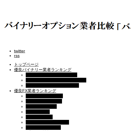
twitter
rss
トップページ
優良バイナリー業者ランキング
ザ・オプション(The option)
ゼン・トレーダー(ZENTRADER)
ファイブスターズマーケッツ
優良FX業者ランキング
■XM( エックスエム)
■マイFXマーケット
■トレードビュー
■タイタンFX
■アキシオリー
■トレーダーズトラスト
■アイフォレックス