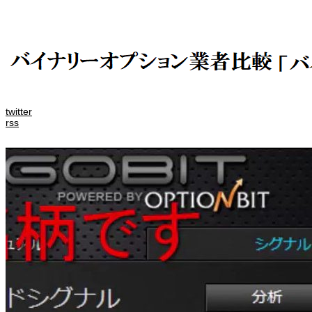
twitter
rss