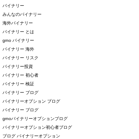
バイナリー
みんなのバイナリー
海外バイナリー
バイナリー とは
gmo バイナリー
バイナリー 海外
バイナリー リスク
バイナリー投資
バイナリー 初心者
バイナリー 検証
バイナリー ブログ
バイナリーオプション ブログ
バイナリー ブログ
gmoバイナリーオプションブログ
バイナリーオプション初心者ブログ
ブログ バイナリーオプション