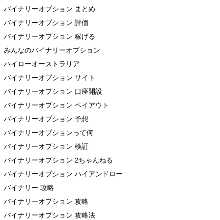
バイナリーオプション まとめ
バイナリーオプション 評価
バイナリーオプション 稼げる
みんなのバイナリーオプション
ハイローオーストラリア
バイナリーオプション サイト
バイナリーオプション 口座開設
バイナリーオプション ペイアウト
バイナリーオプション 予想
バイナリーオプションって何
バイナリーオプション 検証
バイナリーオプション 2ちゃんねる
バイナリーオプション ハイアンドロー
バイナリー 攻略
バイナリーオプション 攻略
バイナリーオプション 攻略法