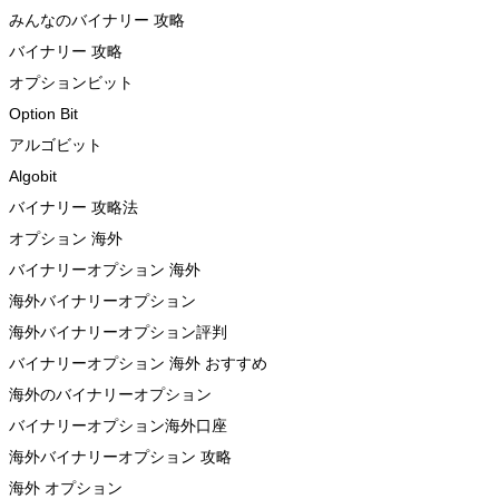
みんなのバイナリー 攻略
バイナリー 攻略
オプションビット
Option Bit
アルゴビット
Algobit
バイナリー 攻略法
オプション 海外
バイナリーオプション 海外
海外バイナリーオプション
海外バイナリーオプション評判
バイナリーオプション 海外 おすすめ
海外のバイナリーオプション
バイナリーオプション海外口座
海外バイナリーオプション 攻略
海外 オプション