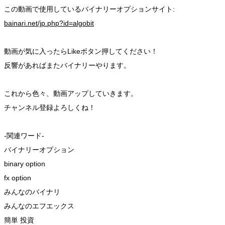
この動画で使用しているバイナリーオプションサイト:
bainari.net/jp.php?id=algobit
動画が気に入ったらLikeボタン押してください！
反響があればまたバイナリーやります。
これから色々、動画アップしていきます。
チャンネル登録よろしくね！
-関連ワード-
バイナリーオプション
binary option
fx option
みんなのバイナリ
みんなのエフエックス
簡単 投資