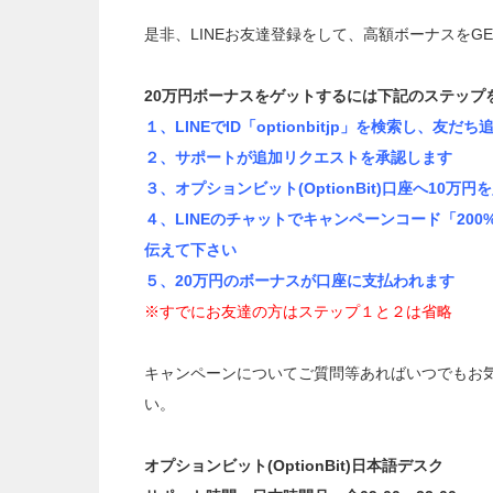
是非、LINEお友達登録をして、高額ボーナスをG
20万円ボーナスをゲットするには下記のステップ
１、LINEでID「optionbitjp」を検索し、友だ
２、サポートが追加リクエストを承認します
３、オプションビット(OptionBit)口座へ10万
４、LINEのチャットでキャンペーンコード「20
伝えて下さい
５、20万円のボーナスが口座に支払われます
※すでにお友達の方はステップ１と２は省略
キャンペーンについてご質問等あればいつでもお
い。
オプションビット(OptionBit)日本語デスク