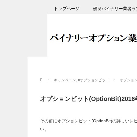
トップページ
優良バイナリー業者ラ
Home
キャンペーン
,
■オプションビット
オプションビ
オプションビット(OptionBit)2
その前にオプションビット(OptionBit)の詳
い。