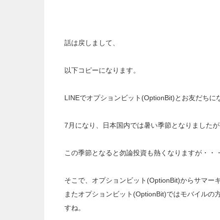
話は戻しまして、
以下コピーになります。
LINEでオプションビット(OptionBit)とお友
7月になり、日本国内では暑い季節となりました
この季節となると勿論投資も熱くなりますが・・
そこで、オプションビット(OptionBit)からサ
またオプションビット(OptionBit)ではモバイ
すね。