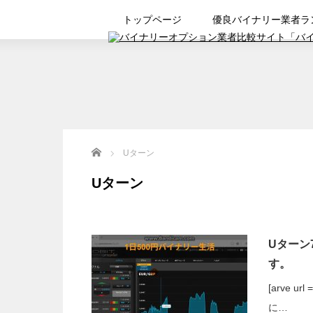
トップページ
優良バイナリー業者ラ
Home
Uターン
Uターン
Uターン
す。
[arve url
に…