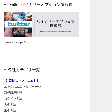
Twitter バイナリーオプション情報局
Tweets by op24com
各種カテゴリ一覧
【【XM/エックスエム】】
エックスエム トップページ
新規口座開設
ログイン方法
入金方法
出金方法